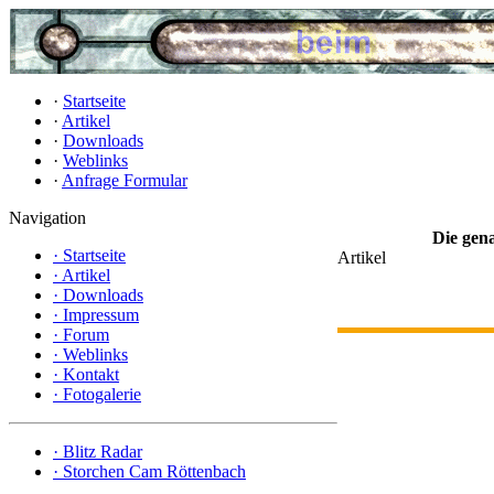
·
Startseite
·
Artikel
·
Downloads
·
Weblinks
·
Anfrage Formular
Navigation
Die gena
·
Startseite
Artikel
·
Artikel
·
Downloads
·
Impressum
·
Forum
·
Weblinks
·
Kontakt
·
Fotogalerie
·
Blitz Radar
·
Storchen Cam Röttenbach