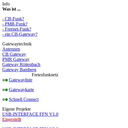
Info
Was ist ...
- CB-Funk?
- PMR-Funk?
- Freenet-Funk?
- ein CB-Gateway?
Gatewaytechnik
Antennen
CB Gateway
PMR Gateway
Gateway Röttenbach
Gateway Bamberg
Freiesfunknetz
Gatewayliste
Gatewaykarte
Schnell Connect
Eigene Projekte
USB-INTERFACE FFN V1.0
Eingestellt