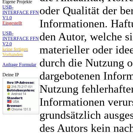
Eigene Projekte
oder Qualität der ber
USB-
INTERFACE FFN
V1.0
Informationen. Haf
Eingestellt
den Autor, welche s
USB-
INTERFACE FFN
V2.0
materieller oder idee
keine fertigen
Vorhanden
durch die Nutzung o
Anfrage Formular
dargebotenen Inform
Deine IP
Nutzung fehlerhafte
Informationen verur
grundsätzlich ausges
des Autors kein nach