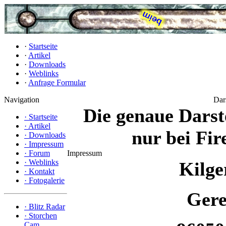
·
Startseite
·
Artikel
·
Downloads
·
Weblinks
·
Anfrage Formular
Navigation
Dar
Die genaue Darste
·
Startseite
·
Artikel
nur bei Fir
·
Downloads
·
Impressum
·
Forum
Impressum
·
Weblinks
Kilge
·
Kontakt
·
Fotogalerie
Gere
·
Blitz Radar
·
Storchen
Cam