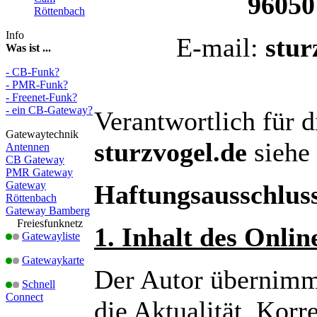
9605
Röttenbach
Info
E-mail:
stu
Was ist ...
- CB-Funk?
- PMR-Funk?
- Freenet-Funk?
- ein CB-Gateway?
Verantwortlich für 
Gatewaytechnik
sturzvogel.de
siehe
Antennen
CB Gateway
PMR Gateway
Gateway
Haftungsausschlus
Röttenbach
Gateway Bamberg
Freiesfunknetz
1. Inhalt des Onli
Gatewayliste
Gatewaykarte
Der Autor übernimmt
Schnell
Connect
die Aktualität, Korre