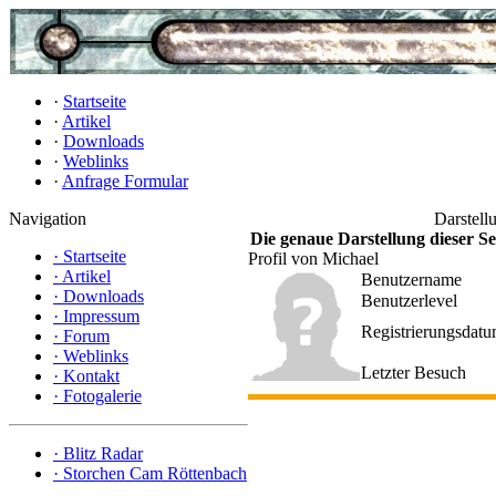
·
Startseite
·
Artikel
·
Downloads
·
Weblinks
·
Anfrage Formular
Navigation
Darstell
Die genaue Darstellung dieser Sei
·
Startseite
Profil von Michael
·
Artikel
Benutzername
·
Downloads
Benutzerlevel
·
Impressum
Registrierungsdat
·
Forum
·
Weblinks
Letzter Besuch
·
Kontakt
·
Fotogalerie
·
Blitz Radar
·
Storchen Cam Röttenbach