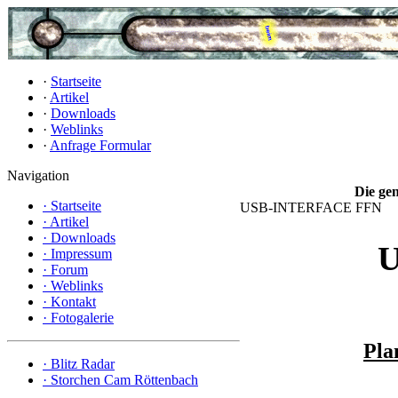
·
Startseite
·
Artikel
·
Downloads
·
Weblinks
·
Anfrage Formular
Navigation
Die gen
·
Startseite
USB-INTERFACE FFN
·
Artikel
·
Downloads
U
·
Impressum
·
Forum
·
Weblinks
·
Kontakt
·
Fotogalerie
Pla
·
Blitz Radar
·
Storchen Cam Röttenbach