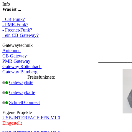
Info
Was ist ...
- CB-Funk?
- PMR-Funk?
- Freenet-Funk?
- ein CB-Gateway?
Gatewaytechnik
Antennen
CB Gateway
___________
PMR Gateway
Gateway Röttenbach
Gateway Bamberg
Freiesfunknetz
Gatewayliste
Gatewaykarte
Schnell Connect
Eigene Projekte
USB-INTERFACE FFN V1.0
Eingestellt