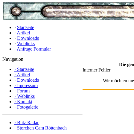
·
Startseite
·
Artikel
·
Downloads
·
Weblinks
·
Anfrage Formular
Navigation
Die gen
·
Startseite
Interner Fehler
·
Artikel
·
Downloads
Wir möchten uns 
·
Impressum
·
Forum
·
Weblinks
·
Kontakt
·
Fotogalerie
·
Blitz Radar
·
Storchen Cam Röttenbach