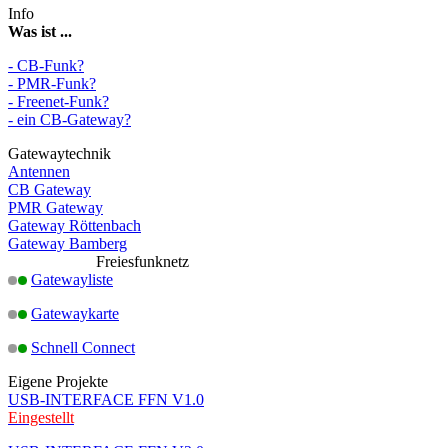
Info
Was ist ...
- CB-Funk?
- PMR-Funk?
- Freenet-Funk?
- ein CB-Gateway?
Gatewaytechnik
Antennen
CB Gateway
PMR Gateway
Gateway Röttenbach
Gateway Bamberg
Freiesfunknetz
Gatewayliste
Gatewaykarte
Schnell Connect
Eigene Projekte
USB-INTERFACE FFN V1.0
Eingestellt